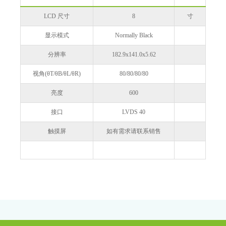
LCD 尺寸
8
寸
显示模式
Normally Black
分辨率
182.9x141.0x5.62
视角(θT/θB/θL/θR)
80/80/80/80
亮度
600
接口
LVDS 40
触摸屏
如有需求请联系销售