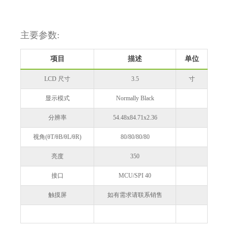
主要参数:
项目
描述
单位
LCD 尺寸
3.5
寸
显示模式
Normally Black
分辨率
54.48x84.71x2.36
视角(θT/θB/θL/θR)
80/80/80/80
亮度
350
接口
MCU/SPI 40
触摸屏
如有需求请联系销售