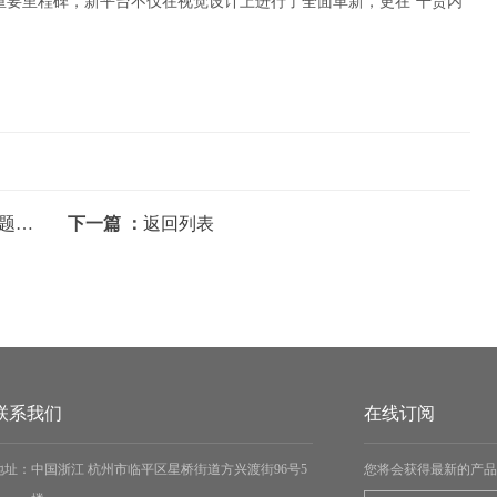
重要里程碑，新平台不仅在视觉设计上进行了全面革新，更在“干货内
FANNAL开展8D系统培训，提升问题处理能力
下一篇 ：
返回列表
联系我们
在线订阅
地址：
中国浙江 杭州市临平区星桥街道方兴渡街96号5
您将会获得最新的产品